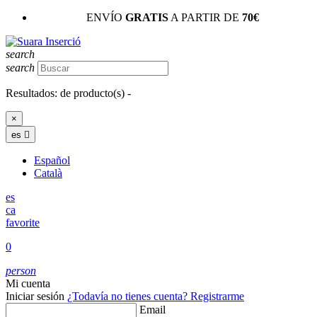
ENVÍO
GRATIS
A PARTIR DE
70€
search
search
Resultados:
de
producto(s) -
×
es

Español
Català
es
ca
favorite
0
person
Mi cuenta
Iniciar sesión
¿Todavía no tienes cuenta?
Registrarme
Email