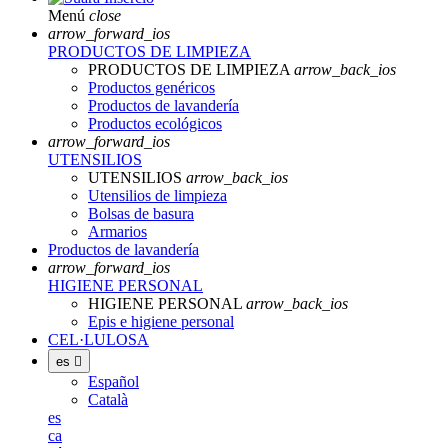
Menú
close
arrow_forward_ios
PRODUCTOS DE LIMPIEZA
PRODUCTOS DE LIMPIEZA
arrow_back_ios
Productos genéricos
Productos de lavandería
Productos ecológicos
arrow_forward_ios
UTENSILIOS
UTENSILIOS
arrow_back_ios
Utensilios de limpieza
Bolsas de basura
Armarios
Productos de lavandería
arrow_forward_ios
HIGIENE PERSONAL
HIGIENE PERSONAL
arrow_back_ios
Epis e higiene personal
CEL·LULOSA
es

Español
Català
es
ca