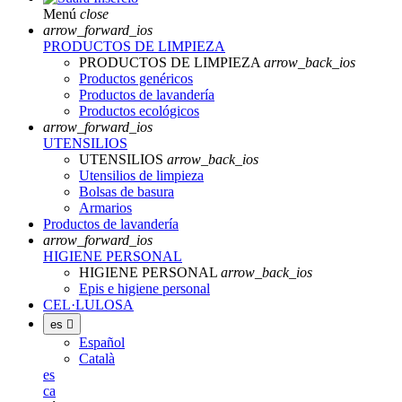
Menú
close
arrow_forward_ios
PRODUCTOS DE LIMPIEZA
PRODUCTOS DE LIMPIEZA
arrow_back_ios
Productos genéricos
Productos de lavandería
Productos ecológicos
arrow_forward_ios
UTENSILIOS
UTENSILIOS
arrow_back_ios
Utensilios de limpieza
Bolsas de basura
Armarios
Productos de lavandería
arrow_forward_ios
HIGIENE PERSONAL
HIGIENE PERSONAL
arrow_back_ios
Epis e higiene personal
CEL·LULOSA
es

Español
Català
es
ca