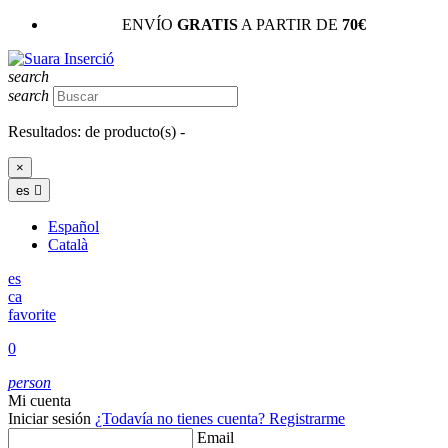
ENVÍO
GRATIS
A PARTIR DE
70€
search
search
Resultados:
de
producto(s) -
×
es

Español
Català
es
ca
favorite
0
person
Mi cuenta
Iniciar sesión
¿Todavía no tienes cuenta?
Registrarme
Email