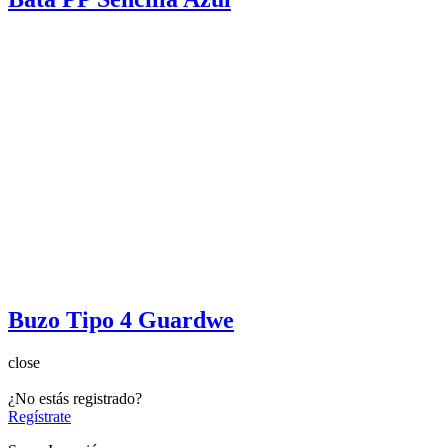
Buzo Tipo 4 Guardwe
close
¿No estás registrado?
Regístrate
Suara Inserció
Suara Inserció


Aviso legal
Política de privacidad
Quiénes somos
Empresa de inserción
Noticias
Blog
Nuestros servicios
Nuestros servicios

