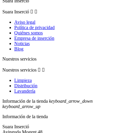
Limpieza
Distribución
Lavandería
Información de la tienda
keyboard_arrow_down
keyboard_arrow_up
Información de la tienda
Suara Inserció
Avinguda Mogent 48
08450 Llinars del Vallés
España
Llámenos:
932 547 690
distribucio@suara.coop
Síguenos
Facebook
Twitter
YouTube
Instagram
LinkedIn
© 2026 - Suara Serveis SCCL