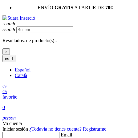
ENVÍO
GRATIS
A PARTIR DE
70€
search
search
Resultados:
de
producto(s) -
×
es

Español
Català
es
ca
favorite
0
person
Mi cuenta
Iniciar sesión
¿Todavía no tienes cuenta?
Registrarme
Email