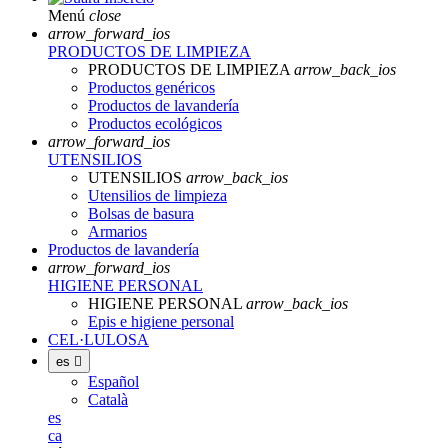
Menú
close
arrow_forward_ios
PRODUCTOS DE LIMPIEZA
PRODUCTOS DE LIMPIEZA
arrow_back_ios
Productos genéricos
Productos de lavandería
Productos ecológicos
arrow_forward_ios
UTENSILIOS
UTENSILIOS
arrow_back_ios
Utensilios de limpieza
Bolsas de basura
Armarios
Productos de lavandería
arrow_forward_ios
HIGIENE PERSONAL
HIGIENE PERSONAL
arrow_back_ios
Epis e higiene personal
CEL·LULOSA
es

Español
Català
es
ca