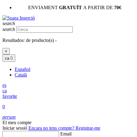
ENVIAMENT
GRATUÏT
A PARTIR DE
70€
search
search
Resultados:
de
producto(s) -
×
ca

Español
Català
es
ca
favorite
0
person
El meu compte
Iniciar sessió
Encara no tens compte?
Registrar-me
Email