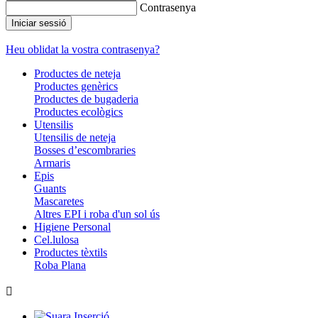
Contrasenya
Iniciar sessió
Heu oblidat la vostra contrasenya?
Productes de neteja
Productes genèrics
Productes de bugaderia
Productes ecològics
Utensilis
Utensilis de neteja
Bosses d’escombraries
Armaris
Epis
Guants
Mascaretes
Altres EPI i roba d'un sol ús
Higiene Personal
Cel.lulosa
Productes tèxtils
Roba Plana
