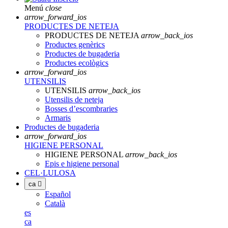
Menú
close
arrow_forward_ios
PRODUCTES DE NETEJA
PRODUCTES DE NETEJA
arrow_back_ios
Productes genèrics
Productes de bugaderia
Productes ecològics
arrow_forward_ios
UTENSILIS
UTENSILIS
arrow_back_ios
Utensilis de neteja
Bosses d’escombraries
Armaris
Productes de bugaderia
arrow_forward_ios
HIGIENE PERSONAL
HIGIENE PERSONAL
arrow_back_ios
Epis e higiene personal
CEL·LULOSA
ca

Español
Català
es
ca