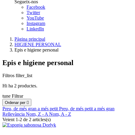
Segueix-nos
Facebook
Twitter
YouTube
Instagram
LinkedIn
Pàgina principal
HIGIENE PERSONAL
Epis e higiene personal
Epis e higiene personal
Filtros
filter_list
Hi ha 2 productes.
tune
Filtrar
Ordenar per

Preu, de més gran a més petit
Preu, de més petit a més gran
Rellevància
Nom, Z - A
Nom, A - Z
Veient 1-2 de 2 articles(s)