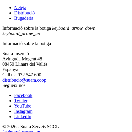
Neteja
Distribució
Bugaderia
Informació sobre la botiga
keyboard_arrow_down
keyboard_arrow_up
Informació sobre la botiga
Suara Inserció
Avinguda Mogent 48
08450 Llinars del Vallés
Espanya
Call us:
932 547 690
distribucio@suara.coop
Segueix-nos
Facebook
Twitter
YouTube
Instagram
LinkedIn
© 2026 - Suara Serveis SCCL
keyboard_arrow_up